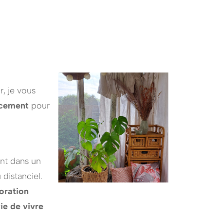
 je vous
ncement
pour
ent dans un
distanciel.
coration
ie de vivre