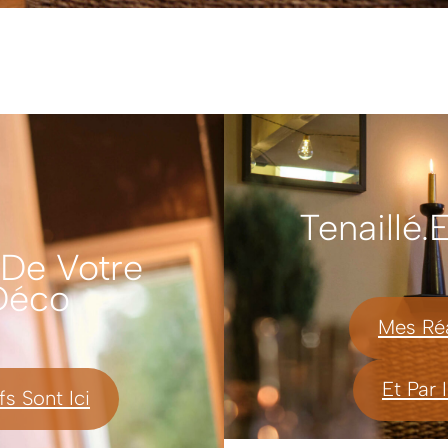
Tenaillé.
 De Votre
 Déco
Mes Réa
Et Par 
fs Sont Ici