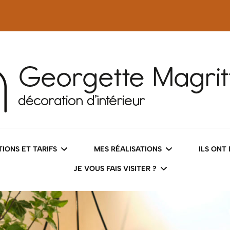
tteS
IONS ET TARIFS
MES RÉALISATIONS
ILS ONT
JE VOUS FAIS VISITER ?
 COACHING DÉCO
AVANT/APRÈS
LES INTÉRIEURS
SERVICES DÉCO
DES IMAGES QUI