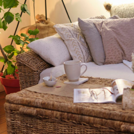
BOUGENT
LES EXTÉRIEURS
PLUS DÉCO
DES IMAGES QUI NE
WAW DES TABLES
BOUGENT PAS
C’EST MOI QUI L’AI FAIT !
LE POURQUOI DU
COMMENT
TRUCS, ASTUCES ET TIPS
DE DÉCORATRICE