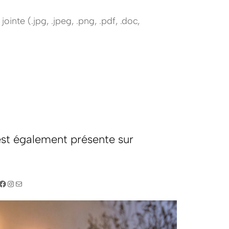
inte (.jpg, .jpeg, .png, .pdf, .doc,
st également présente sur
Facebook
Instagram
E-mail