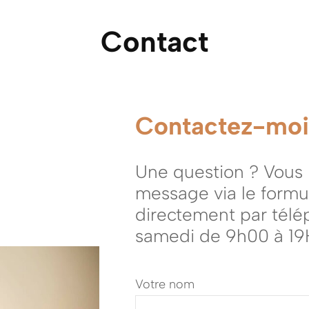
BOUGENT
LES EXTÉRIEURS
PLUS DÉCO
Contact
DES IMAGES QUI NE
WAW DES TABLES
BOUGENT PAS
C’EST MOI QUI L’AI FAIT !
Contactez-mo
LE POURQUOI DU
COMMENT
Une question ? Vous 
TRUCS, ASTUCES ET TIPS
message via le formu
DE DÉCORATRICE
directement par télé
samedi de 9h00 à 1
Votre nom