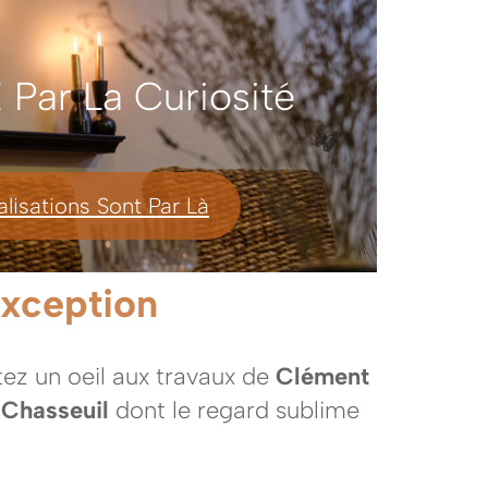
e Par La Curiosité
lisations Sont Par Là
exception
tez un oeil aux travaux de
Clément
 Chasseuil
dont le regard sublime