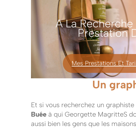
A La Recherche
Prestation
Mes Prestations Et Tari
Un graph
Et si vous recherchez un graphiste
Buée
à qui Georgette MagritteS doit
aussi bien les gens que les maison