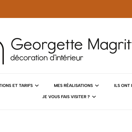
tteS
IONS ET TARIFS
MES RÉALISATIONS
ILS ONT
JE VOUS FAIS VISITER ?
 COACHING DÉCO
AVANT/APRÈS
LES INTÉRIEURS
SERVICES DÉCO
DES IMAGES QUI