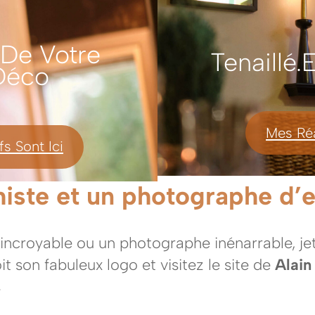
 De Votre
Tenaillé.
 Déco
Mes Réa
fs Sont Ici
iste et un photographe d’
 incroyable ou un photographe inénarrable, je
 son fabuleux logo et visitez le site de
Alain
s