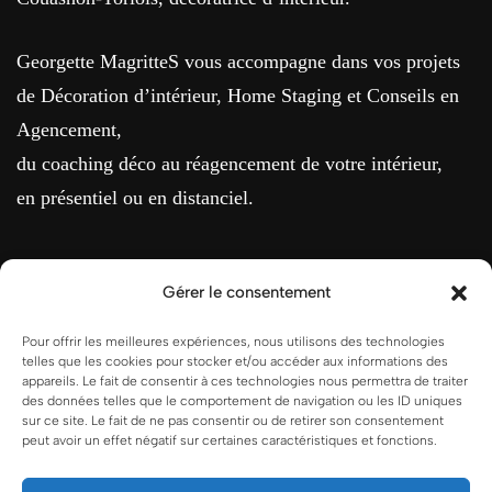
Georgette MagritteS vous accompagne dans vos projets
de Décoration d’intérieur, Home Staging et Conseils en
Agencement,
du coaching déco au réagencement de votre intérieur,
en présentiel ou en distanciel.
Gérer le consentement
MENTIONS LÉGALES
Pour offrir les meilleures expériences, nous utilisons des technologies
telles que les cookies pour stocker et/ou accéder aux informations des
appareils. Le fait de consentir à ces technologies nous permettra de traiter
Conditions Générales de Vente
des données telles que le comportement de navigation ou les ID uniques
sur ce site. Le fait de ne pas consentir ou de retirer son consentement
peut avoir un effet négatif sur certaines caractéristiques et fonctions.
Politique de cookies (UE)