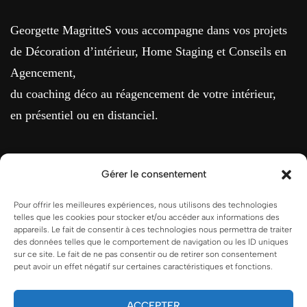
Georgette MagritteS vous accompagne dans vos projets
de Décoration d’intérieur, Home Staging et Conseils en
Agencement,
du coaching déco au réagencement de votre intérieur,
en présentiel ou en distanciel.
Gérer le consentement
MENTIONS LÉGALES
Pour offrir les meilleures expériences, nous utilisons des technologies
telles que les cookies pour stocker et/ou accéder aux informations des
appareils. Le fait de consentir à ces technologies nous permettra de traiter
Conditions Générales de Vente
des données telles que le comportement de navigation ou les ID uniques
sur ce site. Le fait de ne pas consentir ou de retirer son consentement
peut avoir un effet négatif sur certaines caractéristiques et fonctions.
Politique de cookies (UE)
ACCEPTER