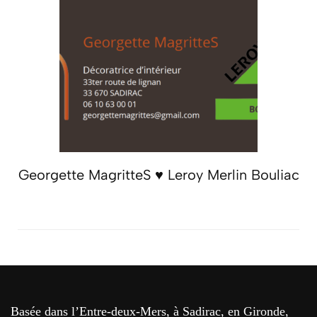
Georgette MagritteS ♥ Leroy Merlin Bouliac
Basée dans l’Entre-deux-Mers, à Sadirac, en Gironde,