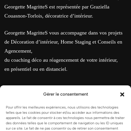
Georgette MagritteS est représentée par Graziella
Couasnon-Torlois, décoratrice d’intérieur.
Georgette MagritteS vous accompagne dans vos projets
de Décoration d’intérieur, Home Staging et Conseils en
Agencement,
du coaching déco au réagencement de votre intérieur,
en présentiel ou en distanciel.
Gérer le consentement
MENTIONS LÉGALES
Pour offrir les meilleures expériences, nous utilisons des technologies
telles que les cookies pour stocker et/ou accéder aux informations des
appareils. Le fait de consentir à ces technologies nous permettra de traiter
Conditions Générales de Vente
des données telles que le comportement de navigation ou les ID uniques
sur ce site. Le fait de ne pas consentir ou de retirer son consentement