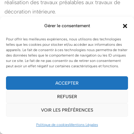
réalisation des travaux préalables aux travaux de
décoration intérieure.
Gérer le consentement
En conséquence de ce qui précède, la
responsabilité de Georgette MagritteS ne saurait
Pour offrir les meilleures expériences, nous utilisons des technologies
telles que les cookies pour stocker et/ou accéder aux informations des
être engagée dans l’hypothèse où le prestataire
appareils. Le fait de consentir à ces technologies nous permettra de traiter
des données telles que le comportement de navigation ou les ID uniques
extérieur se serait appuyé exclusivement sur les
sur ce site. Le fait de ne pas consentir ou de retirer son consentement
plans établis par Georgette MagritteS sans avoir
peut avoir un effet négatif sur certaines caractéristiques et fonctions.
pris la précaution de reprendre les cotes et
ACCEPTER
d’effectuer ses propres plans.
REFUSER
ARTICLE 4 –
VOIR LES PRÉFÉRENCES
ILLUSTRATIONS
Politique de cookies
Mentions Légales