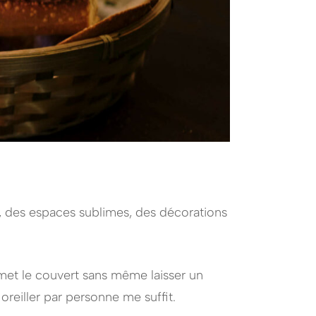
e, des espaces sublimes, des décorations
met le couvert sans même laisser un
oreiller par personne me suffit.