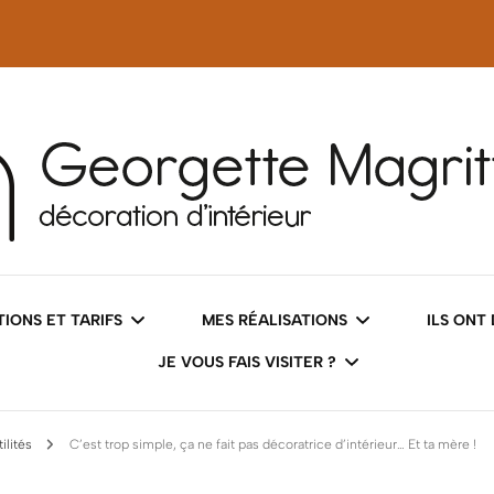
tteS
IONS ET TARIFS
MES RÉALISATIONS
ILS ONT
JE VOUS FAIS VISITER ?
 COACHING DÉCO
AVANT/APRÈS
ilités
C’est trop simple, ça ne fait pas décoratrice d’intérieur… Et ta mère !
LES INTÉRIEURS
SERVICES DÉCO
DES IMAGES QUI