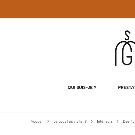
Décoration d'intérieur
Georgette Magri
QUI SUIS-JE ?
PRESTAT
NOS
Accueil
Je vous fais visiter ?
Intérieurs
Des Fut
NOS 