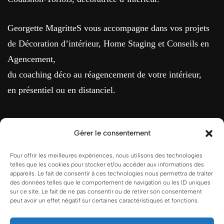
Georgette MagritteS vous accompagne dans vos projets
de Décoration d’intérieur, Home Staging et Conseils en
Agencement,
du coaching déco au réagencement de votre intérieur,
en présentiel ou en distanciel.
Gérer le consentement
MENTIONS LÉGALES
Pour offrir les meilleures expériences, nous utilisons des technologies
telles que les cookies pour stocker et/ou accéder aux informations des
appareils. Le fait de consentir à ces technologies nous permettra de traiter
Conditions Générales de Vente
des données telles que le comportement de navigation ou les ID uniques
sur ce site. Le fait de ne pas consentir ou de retirer son consentement
peut avoir un effet négatif sur certaines caractéristiques et fonctions.
Politique de cookies (UE)