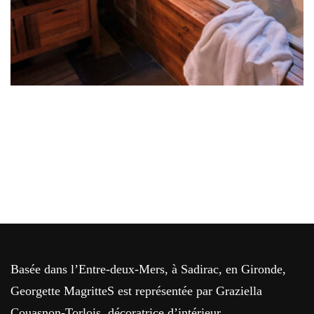
Basée dans l’Entre-deux-Mers, à Sadirac, en Gironde,
Georgette MagritteS est représentée par Graziella
Couasnon-Torlois, décoratrice d’intérieur.