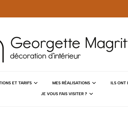
tteS
IONS ET TARIFS
MES RÉALISATIONS
ILS ONT
JE VOUS FAIS VISITER ?
 COACHING DÉCO
AVANT/APRÈS
LES INTÉRIEURS
SERVICES DÉCO
DES IMAGES QUI