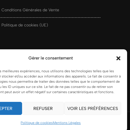
Conditions Générales de Vente
Politique de cookies (UE)
Gérer le consentement
les meilleures expériences, nous utilisons des technologies telles que les
 stocker et/ou accéder aux informations des appareils. Le fait de consentir à
ogies nous permettra de traiter des données telles que le comportement de
u les ID uniques sur ce site. Le fait de ne pas consentir ou de retirer son
 peut avoir un effet négatif sur certaines caractéristiques et fonctions.
EPTER
REFUSER
VOIR LES PRÉFÉRENCES
é par
Blossom Themes
.Propulsé par
WordPress
.
Politique de cookies
Mentions Légales