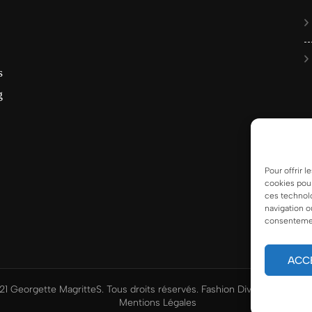
s
g
Pour offrir 
cookies pour
ces technol
navigation o
consentement
ACC
1 Georgette MagritteS. Tous droits réservés.
Fashion Diva | Développ
Mentions Légales