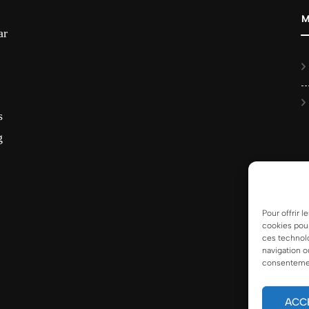
M
ar
s
g
Pour offrir 
cookies pour
ces technol
navigation o
consentement
ACC