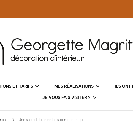
tteS
IONS ET TARIFS
MES RÉALISATIONS
ILS ONT
JE VOUS FAIS VISITER ?
 COACHING DÉCO
AVANT/APRÈS
e bain
Une salle de bain en bois comme un spa
LES INTÉRIEURS
SERVICES DÉCO
DES IMAGES QUI