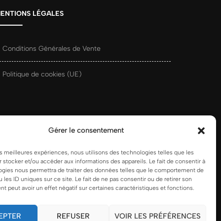
ENTIONS LÉGALES
Conditions Générales de Vente
Politique de cookies (UE)
Gérer le consentement
les meilleures expériences, nous utilisons des technologies telles que les
 stocker et/ou accéder aux informations des appareils. Le fait de consentir à
ogies nous permettra de traiter des données telles que le comportement de
u les ID uniques sur ce site. Le fait de ne pas consentir ou de retirer son
 peut avoir un effet négatif sur certaines caractéristiques et fonctions.
EPTER
REFUSER
VOIR LES PRÉFÉRENCES