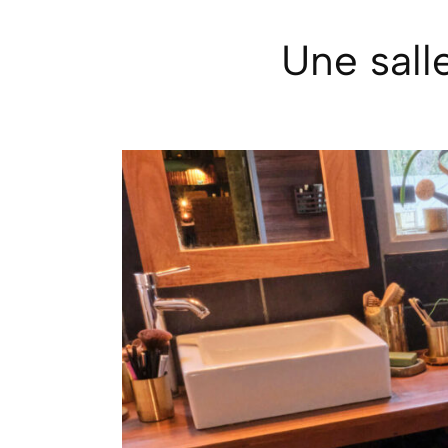
NOS 
Une sall