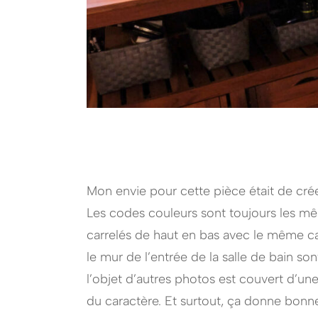
Mon envie pour cette pièce était de crée
Les codes couleurs sont toujours les mê
carrelés de haut en bas avec le même car
le mur de l’entrée de la salle de bain so
l’objet d’autres photos est couvert d’une
du caractère. Et surtout, ça donne bonne 