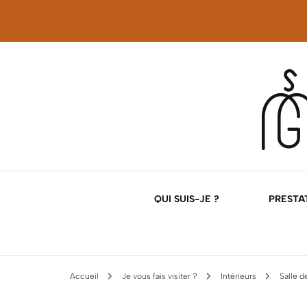
Décoration d'intérieur
Georgette Magri
QUI SUIS-JE ?
PRESTAT
NOS
Accueil
Je vous fais visiter ?
Intérieurs
Salle d
NOS 